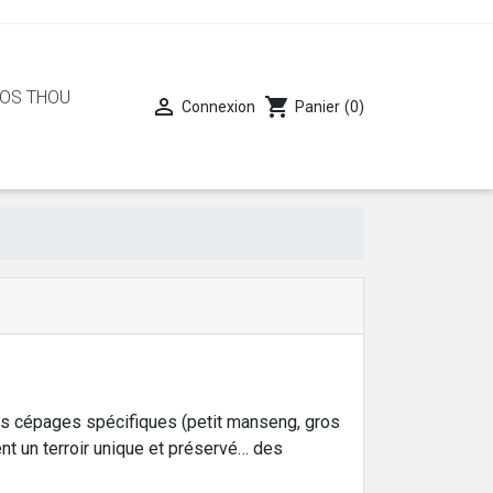
LOS THOU

shopping_cart
Connexion
Panier
(0)
Des cépages spécifiques (petit manseng, gros
nt un terroir unique et préservé… des