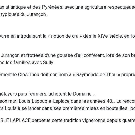
éan atlantique et des Pyrénées, avec une agriculture respectueus
 typiques du Jurançon.
rre en introduisant la « notion de cru » dès le XIVe siècle, en
Jurançon et frottées d’une gousse d’ail confèrent, lors de son b
ans les familles avec Sully.
ement le Clos Thou doit son nom à « Raymonde de Thou » proprié
tayers puis fermiers, achètent le Domaine…
c son mari Louis Lapouble-Laplace dans les années 40… La renco
 Louis à se lancer dans ses premières mises en bouteilles…pour
OUBLE LAPLACE perpétue cette tradition vigneronne depuis quatre